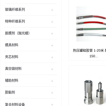
玻璃纤维系列
特种纤维系列
脱模剂（抛光蜡）
模具材料
热压罐硅胶管 1-20米
JC系列软管可用于热压罐
150...
炉.软管是由外层的硅胶包
夹芯材料
的柔韧钢管，起到防止压
脱离.钟形金属环也可以防
真空袋材料
接口撕裂，从而延长使用
辅助材料
胶黏剂
复合材料设备