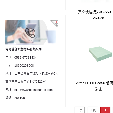
真空快速接头JC-550
550TF专为热压罐工作环
260-28...
材质耐高温316L不锈钢
坚固的特性适合高温高压
工，公体、母体拆卸后均
住真空，公体、母体均配有
材质的耐高温O型圈
青岛佳创新型材料有限公司
电话：0532-67731434
手机：18660208608
地址：山东省青岛市城阳区长城南路6号
首创空港国际中心3号楼421室
ArmaPET® Eco50 
ArmaPET Eco50 结构
泡沫...
产品性能，
网址：http://www.qdjiachuang.com/
支持节能，提高了舒适性
邮编：266108
性，是可持续的
解决方案。
首页
上页
1