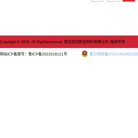
// 可靠的终身绝热性
// 100% 回收材料，支持
指令
// 完全可回收的泡
// 防止因水分、啮齿动物
劣化
Copyright © 2018 All Rightsreserved 青岛佳创新型材料有限公司 版权所有.
// 坚固的材料允许快速搬
操作
网站ICP备案号：
鲁ICP备2022018121号
鲁公网安备3702140200226
// 厚度可达 200 mm，
// 优异的化学相容