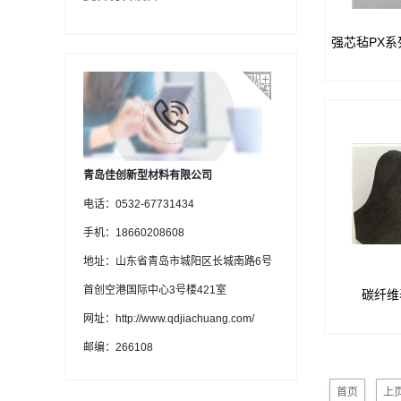
强芯毡PX系列
COR
■用于闭
■用作芯
■该品是一
造无纺布，
树脂，不饱
青岛佳创新型材料有限公司
醛树
电话：0532-67731434
■适用于封
手机：18660208608
空导入、R
地址：山东省青岛市城阳区长城南路6号
首创空港国际中心3号楼421室
碳纤维表
碳纤维表面
切后经过疏
网址：http://www.qdjiachuang.com/
型的方法制
邮编：266108
具有纤维分
气性高、
首页
上