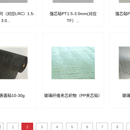
（对应LRC）1.5-
强芯毡PT1.5-3.0mm(对应
强芯毡P
E PX 强芯毡
CORE PT 强芯毡
3.0...
TF）...
模工艺成本解决方案
■用于闭模工艺成本解决方案
■作
材和真空导流介质
■用作芯材和真空导流介质
种压力稳定的聚酯非织
■该品是一种压力稳定的聚酯非织
兼容使用所有常规类型
造无纺布，兼容使用所有常规类型
■可
的
的
■
和树脂、乙烯基酯、酚
树脂，不饱和树脂、乙烯基酯、酚
脂和环氧树脂
醛树脂和环氧树脂
■可根
闭式模具工艺，包括真
■适用于封闭式模具工艺，包括真
■产品具
TM轻型、RTM重型
空导入、RTM轻型、RTM重型
无需
■最大厚
结构，
面毡10-30g
玻璃纤维夹芯织物（PP夹芯毡）
玻
毡是由碳纤维短切丝短
玻璃纤维经编夹心复合织物是由0°
玻璃纤维
散、分散，采用湿法成
和90°的平铺层加一层原丝短切毡
0°/+45
成的无纺碳纤维毡，其
层，中间由无纺织物经编而成的织
±20°-
■流道0.
布均匀、表面平整、透
物。
纱针棘经
流
吸附性强的特点。
薄均匀，
页
1
2
3
4
5
6
7
8