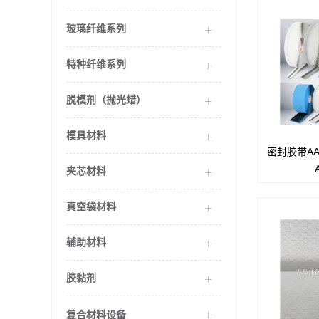
玻璃纤维系列
特种纤维系列
脱模剂（抛光蜡）
模具材料
密封胶带AA
描述AA 15
理的最可靠
夹芯材料
高达232C
真空袋材料
辅助材料
胶黏剂
复合材料设备