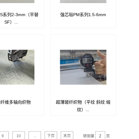
S系列2-3mm（平替
强芯毡PM系列1.5-6mm
■良好的抗压性能
用于闭模工艺成本解决方案
SF）...
为低成本芯材的选择
■用作芯材和真空导流介质
■减轻产品重量
■该品是一种压力稳定的聚酯非织
■增加产品刚性
造无纺布，兼容使用所有常规类型
使产品外观更加美观
的
优异的随形型性能
树脂，不饱和树脂、乙烯基酯、酚
■卓越的抗冲击性
醛树脂和环氧树脂
据需要控制产品的厚度
■适用于封闭式模具工艺，包括真
有导流槽，作为导流介质;
空导入、RTM轻型、RTM重型
额外使用导流材料
度10mm，六边形为闭形
不吸收树脂，低压缩率
璃纤维多轴向织物
超薄玻纤织物（平纹 斜纹 缎
经编多轴向织物角度为
高强度，高模量，透波性好；
(10%
纹）...
°/90°/-45°，同时角度可在
质地细密，平正轻薄；与树脂相融
@ -0.8 bar)
±90°内任意调整，通过涤纶
性好;
5mm，相邻六边形之间为
编而成的织物。 产品厚
毛羽少，耐腐蚀；层间附着力良
道，加快树脂流动
展示性好，无疵点。浸透
好，适用于各种弯曲和平面。
9
10
...
下页
末页
转到第
页