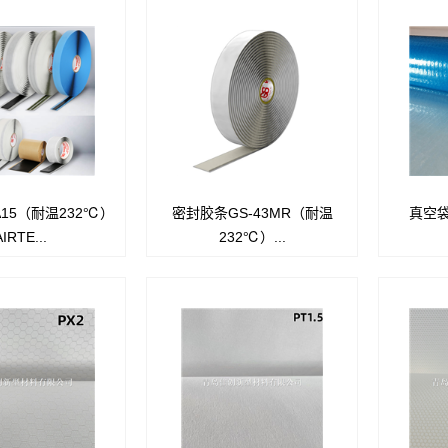
15（耐温232℃）
密封胶条GS-43MR（耐温
真空袋
是具有极好粘性,易于清
数据单表
Wright
AIRTE...
232℃）...
的密封胶条.使用温度
GS-43MR
被世界范
.AA15适于在高温下长
高黏性高温密封胶带
膜。它被
期固化.
GS-43MR是我们的一款优质密封
温度可达4
胶带，具有卓越的粘合性和清洁
性.可承受的工作温度最高至
450F(232C).