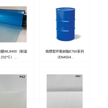
膜WL8400（耐温
阻燃型环氧树脂E760系列
lon@8400是一种超过30年
使用 E760/C760 采用导入工艺制
232℃）...
（EN4554...
围认可的高温尼龙真空袋
备的复合材料，可达
很多宇航规范采用，使用
到 EN 45545 R1 HL2 的要求。
50F(232C)，推荐用于
酚醛树脂固化.