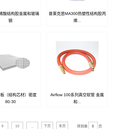
丙烯酸结构胶金属和玻璃
普莱克思MA300热塑性结构胶丙
PlexusTMMA830是一
钢
烯...
属结构性粘接设计的双组
烯酸酯类胶粘剂，且无需
外，MA830对于热塑性
合材料粘接(几乎不需表
理)的效果也很优异
沫板（结构芯材）密度
Airflow 100系列真空软管 金属
沫是一种新型的经济、高
Airflow 100.软管为耐久高温高压
80-30
和...
型闭孔结构芯材，主要成
的热压罐软管.该软管由编织钢包
对苯二甲酸乙二醇酯
裹着PTFE内管，并由柔性钢弹簧
ylene Terephthalate），
管支撑.其独特的设计有效的防止
母粒采用独特的包含纳米
真空或热压罐压力压
9
10
...
下页
末页
转到第
页