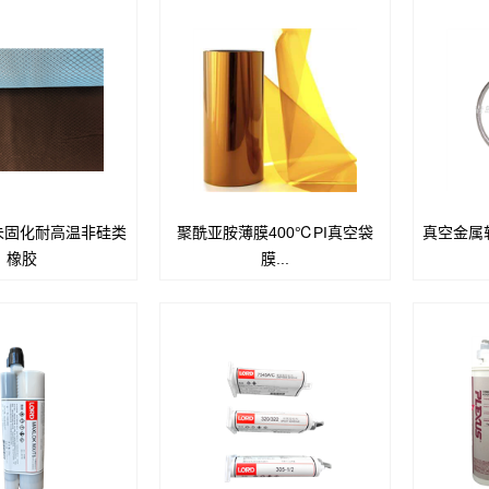
D未固化耐高温非硅类
聚酰亚胺薄膜400℃PI真空袋
真空金属软
D是一种未固化的耐高温
耐高温PI真空袋膜是一种表现较优
橡胶
膜...
非硅类橡胶
秀的琥珀色半透明PI薄膜，产品熔
点温度为420℃，当使用温度高达
285℃时，产品仍然柔软，柔韧。