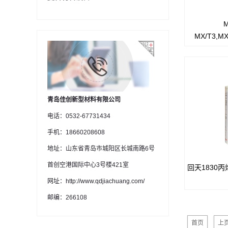
M
LORD Maxlo
MX/T3,MX
烯
替焊接、铜
械紧固
泛温度范围
离
LORD Ma
青岛佳创新型材料有限公司
泛工作
电话：0532-67731434
手机：18660208608
地址：山东省青岛市城阳区长城南路6号
首创空港国际中心3号楼421室
回天1830
网址：http://www.qdjiachuang.com/
邮编：266108
首页
上