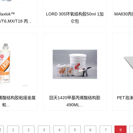
axlok™
LORD 305环氧结构胶50ml 1加
MA830
k™ MX/T3,MX/T6,MX/T18 丙
产品描述
产品介绍：
/T6,MX/T18 丙...
仑包
酸胶粘剂可代
Lord305 是一种通用型，中等粘
种专为金
焊、钏］接以及其它机
度，双组分的环氧胶粘剂，其粘接
份甲基丙
方法，尤其适用广
强度，耐久性，耐化
底涂。此
下的遭受强冲击或高剥
学性和耐候性都很强，可以粘接经
塑料、复
载荷的环境。
过处理的金属，FRP 制品，酚醛
面处
xlok 胶粘剂可以满足宽
制品，木质品，经过处
时间下的各种工艺
理的橡胶制品等。Lord 305 胶粘
要求。
剂可以用于粘接硫化后橡胶和硫化
后橡胶，硫化后橡胶和
金属，包括垫圈，轴衬，减震装
置，和橡圈等。
丙烯酸结构胶粘接金属
回天1420甲基丙烯酸结构胶
PET泡
PET泡
和...
490ML...
效、环保
分为聚
（Polyeth
成核增强
页
1
2
3
4
5
6
7
8