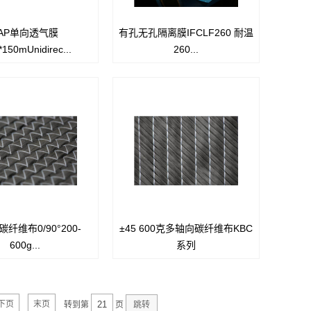
AP单向透气膜
有孔无孔隔离膜IFCLF260 耐温
膜是一种可以阻挡树脂，
IFCLF260耐温高至316度，连续
*150mUnidirec...
260...
透过的材料。该产品由脱
耐温260度。具有出色延伸率，良
模布和半
好的强度，随型性极好。与
ALF200一样，可做单面或双面易
分组成，应用于“真空导
粘处理，作为制件永久性的光洁或
工艺，“湿法真空袋成型工
哑光表面。
预浸料或手糊）”。
纤维布0/90°200-
±45 600克多轴向碳纤维布KBC
是当今国际工业发达国家
碳纤维布是当今国际工业发达国家
600g...
系列
的工业原料，该产品具有
普遍使用的工业原料，该产品具有
高强度、高模量、耐高温
质量轻、高强度、高模量、耐高温
0℃、耐腐蚀以及抗疲劳性
达2000℃、耐腐蚀以及抗疲劳性
显著于钢、铝。
能显著于钢、铝。
下页
末页
转到第
页