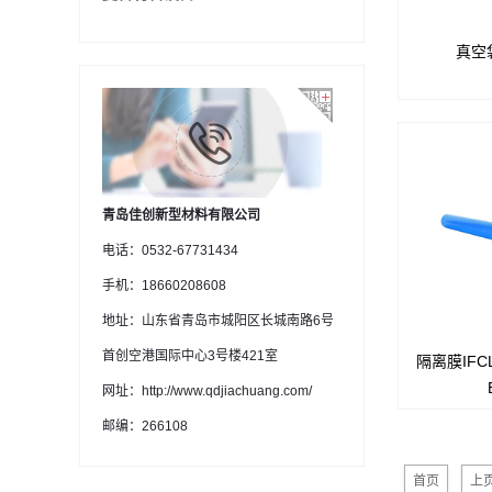
真空袋
AVB260
车削膜，有
能，单面进
封胶
青岛佳创新型材料有限公司
电话：0532-67731434
手机：18660208608
地址：山东省青岛市城阳区长城南路6号
首创空港国际中心3号楼421室
隔离膜IFC
IFCLF2
极佳，强度
网址：http://www.qdjiachuang.com/
邮编：266108
首页
上