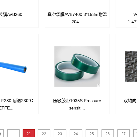
膜AVB260
真空袋膜AVB7400 3*153m耐温
V
是PTFE浇铸薄膜，比较
替代国外某品牌 绿色真空袋膜 热
单向透气
204...
1.47
更好的强度和延伸性
压罐真空袋工艺
允许气体
行了易粘结处理，与密
粘条粘连牢固。
透膜两部
入树脂”
艺（
LF230 耐温230℃
压敏胶带1035S Pressure
双轴向碳
30是氟塑料薄膜，离型性
应用于临时固定，阻挡树脂等，背
碳纤维布
ETFE...
sensiti...
优异，随型好而不失平
胶薄，胶与基膜粘结强度高，不易
普遍使用
整。
残留脱落。
质量轻、
达200
能
页
...
21
22
23
24
25
26
27