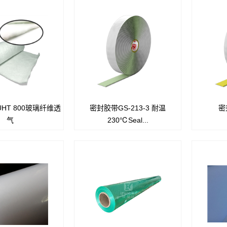
® UHT 800玻璃纤维透
密封胶带GS-213-3 耐温
密
®UHT 800是一种无纺
提供品种丰富的密封胶带，可在室
提供品种
气
230℃Seal...
玻璃纤维透气毡。
温到 800°F (427°C) 之间固化。
温到 800
使用后容