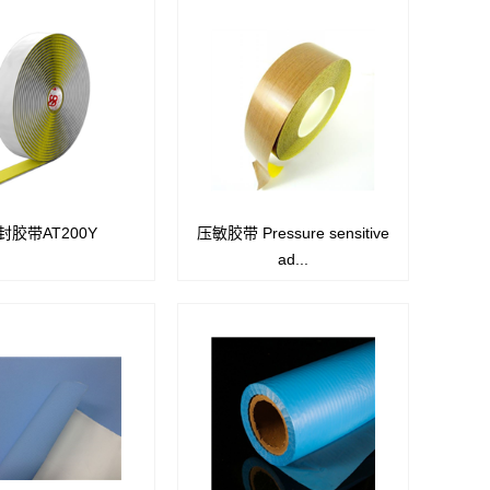
封胶带AT200Y
压敏胶带 Pressure sensitive
丰富的密封胶带，可在室
1035S应用于临时固定，阻挡树脂
ad...
°F (427°C) 之间固化。
等，背胶薄，胶与基膜粘结强度
易从金属上或合成加工中
高，不易残留脱落。
去除。
6038G和6058G采用G型硅酮胶，
耐温比通常硅酮胶高5-10%。基布
使用特种工艺处理，贴合操作和工
艺过程及脱模使用中，不容易反复
鼓包，不易随制件掀起时边缘脱
离。使用次数增加50-100%。
2202适用于双曲面模具贴面。