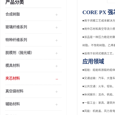
产品分类
CORE PX 
合成树脂
■用于闭模工艺成本解决
玻璃纤维系列
■用作芯材和真空导流介
■该品是一种压力稳定的
特种纤维系列
树脂，不饱和树脂、乙烯
脱模剂（抛光蜡）
■适用于封闭式模具工艺，
应用领域
模具材料
■船舶：船舶和游艇的船
夹芯材料
■交通运输：汽车、大篷
■公共交通：火车、轻轨
真空袋材料
■休闲娱乐：龙舟、帆船
■一般工业：家具、建筑
辅助材料
■风能：机舱盖、风力发