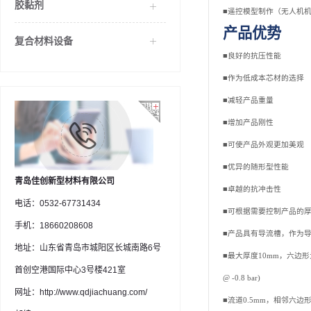
胶黏剂
■遥控模型制作（无人机机
产品优势
复合材料设备
■良好的抗压性能
■作为低成本芯材的选择
■减轻产品重量
■增加产品刚性
■可使产品外观更加美观
■优异的随形型性能
青岛佳创新型材料有限公司
■卓越的抗冲击性
电话：0532-67731434
■可根据需要控制产品的
手机：18660208608
■产品具有导流槽，作为导
地址：山东省青岛市城阳区长城南路6号
■最大厚度10mm，六边
首创空港国际中心3号楼421室
@ -0.8 bar)
网址：http://www.qdjiachuang.com/
■流道0.5mm，相邻六