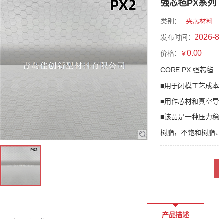
强芯毡PX系列（
类别：
夹芯材料
2026-8
发布时间：
0.00
价格：
￥
CORE PX 强芯毡
■用于闭模工艺成
■用作芯材和真空
■该品是一种压力
树脂，不饱和树脂
产品描述