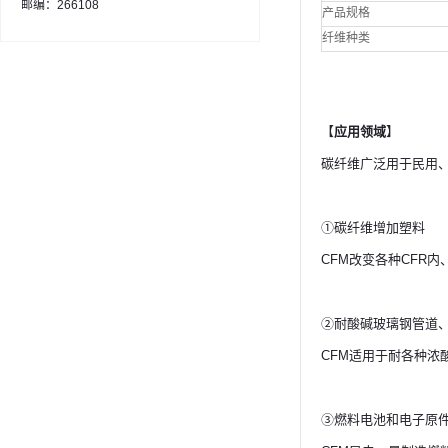
邮编：266108
产品规格
纤维种类
【
应用领域
】
碳纤维广泛用于民用
①碳纤维增加塑料
CFM改变各种CFR
②耐酸碱玻璃钢管道
CFM适用于耐各种
③燃料电池和电子原