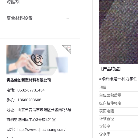
胶黏剂
复合材料设备
【
产品特点
】
※碳纤维是一种力学
青岛佳创新型材料有限公司
项目
电话：0532-67731434
单位面积质量
手机：18660208608
纵向拉伸强度
地址：山东省青岛市城阳区长城南路6号
表面电阻
纤维直径
首创空港国际中心3号楼421室
含胶率
网址：http://www.qdjiachuang.com/
含水率