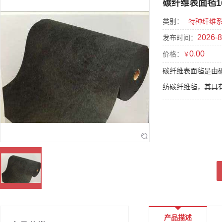
碳纤维表面毡10
类别：
特种纤维
2026-8
发布时间：
0.00
价格：
￥
碳纤维表面毡是由
纺碳纤维毡，其具
产品描述