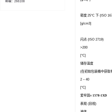
邮编：266108
密度
25°C
下
(ISO 167
[g/cm3]
闪点
(ISO 2719)
>200
[°C]
储存温度
(
在初始包装桶中获取
2 – 40
[°C]
爱牢固
1578-1XD
®
表观
(
目视
)
液体