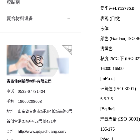
胶黏剂
爱牢达
LY1578XD
®
复合材料设备
表观
(
目视
)
液体
颜色
(Gardner, ISO 4
浅黄色
粘度
25°C
下
(ISO 32
16000-16500
[mPa s]
青岛佳创新型材料有限公司
ISO 3001)
环氧值
(
电话：0532-67731434
5.5-7.5
手机：18660208608
[Eq./kg]
地址：山东省青岛市城阳区长城南路6号
ISO 3001)
环氧当量
(
首创空港国际中心3号楼421室
135-175
网址：http://www.qdjiachuang.com/
[g/eq. ]