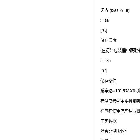
闪点
(ISO 2719)
>159
[°C]
储存温度
(
在初始包装桶中获取
5 - 25
[
]
°C
储存条件
爱牢达
LY1578XD
®
存温度参照主要性能部
桶应在使用完毕后立
工艺数据
混合比例
组分