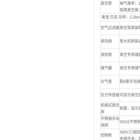
真空泵
抽气速率：10
极限真空度：0
莱宝 贝克 功率：2.2kw
空气过滤器
真空泵原装
单向阀
意大利原装
波纹管
真空专用减
储气罐
真空专用储气
分气管
配6套手动
压力传感器
可显示真空
机械式真空
耐震，显示
表
不锈钢手动
DN32不锈
球阀
380V三
控制柜
电源开关，