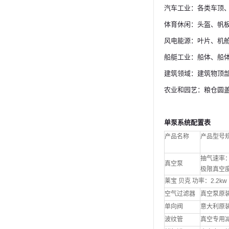
汽车工业：各类车顶
体育休闲：头盔、帆
风电能源：叶片、机
船艇工业：船体、船
建筑领域：建筑物顶
农业和园艺：粮仓圆
单泵系统配置表
产品名称
产品型号
抽气速率：1
真空泵
极限真空度：
莱宝 贝克 功率：2.2kw
空气过滤器
真空泵原
单向阀
意大利原
波纹管
真空专用