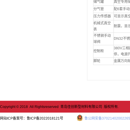
储气罐
真空专用储
分气管
配6套手
压力传感器
可显示真
机械式真空
耐震，显
表
不锈钢手动
DN32不
球阀
380V
控制柜
停，电源
脚轮
金属万向
Copyright © 2018 All Rightsreserved 青岛佳创新型材料有限公司 版权所有.
网站ICP备案号：
鲁ICP备2022018121号
鲁公网安备3702140200226