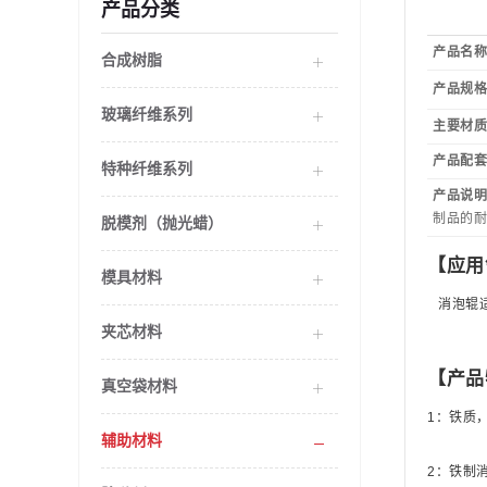
产品分类
产品名
合成树脂
产品规
玻璃纤维系列
主要材
产品配
特种纤维系列
产品说
制品的
脱模剂（抛光蜡）
【应用
模具材料
消泡辊
夹芯材料
【产品
真空袋材料
1
：铁质
辅助材料
2
：
铁制