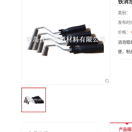
铁消
类别：
发布时
价格：
消泡辊
便，制
产品描