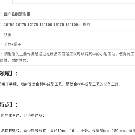
称：
国产铁制消泡辊
格：
10*50 10*75 12*75 12*100 15*75 15*100m
螺纹
质：
铁质
套：
手柄+辊子
明：
消泡辊的主要作用是
通过在制品表面碾压就可以将其中的小泡压破，使得施工
耐腐蚀、耐磨性强。
领域】：
适用于手糊、喷射等复合材料成型工艺。是复合材料成型工艺的必备工具。
特点】：
，国产化生产，经济型产品；
消泡辊有螺纹、直径辊等形式，直径
10mm-16mm
不等。长度
50mm-150mm
。适