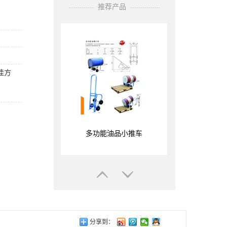
一种比表面积为200㎡/g的亲水型
推荐产品
气相法二氧化硅。目前，白炭黑
A200主要用做防尘降、增稠、防
流挂的助剂，具有改善粉末的性
质，提高流动性和抗结块性。
佳方
多功能油品小推车
树脂桶小车，方便实用
分享到：