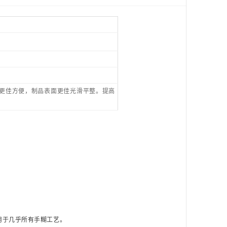
树脂桶专用阀门200L
适用范围：粘度较高的树脂、胶
水、油品、油漆等
更佳方便，制品表面更佳光滑平整。提高
气相二氧化硅A200
赢创德固赛气相二氧化硅A200是
一种比表面积为200㎡/g的亲水型
气相法二氧化硅。目前，白炭黑
用于几乎所有手糊工艺。