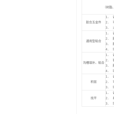
（树脂
1．
胶合五金件
2．
3．
1．
2． 
通用型粘合
3．
4． 
1．
2．
沟槽填补、粘合
3．
4． 
1．
积层
2．
3． 
1．
找平
2．
3． 