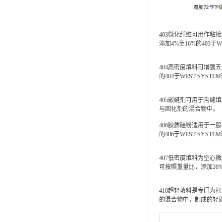
403微化纤维可用作
添加4%至16%的403于
404高密度填料可增强
的404于WEST SYS
405嵌缝剂可用于沟缝填
与固化剂的混合物中。
406胶质硅粉适用于一
的406于WEST SYS
407低密度填料为空
可按照重量比，添加20%
410超轻填料是专门为打
的混合物中，制成的轻