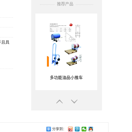
一种比表面积为200㎡/g的亲水型
推荐产品
气相法二氧化硅。目前，白炭黑
A200主要用做防尘降、增稠、防
流挂的助剂，具有改善粉末的性
质，提高流动性和抗结块性。
并且具
多功能油品小推车
树脂桶小车，方便实用
分享到：