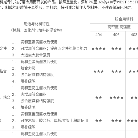
填料是专门为打磨应用而开发的产品。按照重量比，添加7%至16%的410于WEST SYS
中，制成的轻质腻子易塑形，易打磨，特别适合制作大型制件。不建议做深色涂层。
胶合用填料
用途与材料特性
高密度 高强度
（树脂、固化剂与填料的混合物）
404
406
403
1． 调和至蛋黄酱状后使用
金件
2． 可增加胶合面积；提高五金件的胶合能力
★★★★
★★★
★★
3． 大道最大胶合强度
1． 调和至蛋黄酱装后使用
2． 胶合力强
粘合
★★★
★★★
★★
3． 胶合层具有结构强度
4． 填补缝隙
1． 调和至花生酱状后使用
2． 客增加胶合面积
、粘合
★★
★★★★
★★
3． 胶合层具有结构强度
4． 填补缝隙
1． 调和至番茄酱状后使用
层
2． 可在木条、胶合板、厚板/支架上积层使用
★★
★★★
★★★
3． 填补缝隙
1． 调和至花生酱状后使用