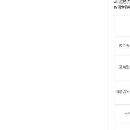
410超轻
的混合物
胶合五
通用型
沟槽填补
积