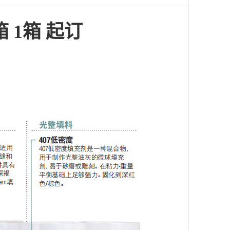
/箱 1箱 起订
树脂桶专用阀门200L
适用范围：粘度较高的树脂、胶
水、油品、油漆等
气相二氧化硅A200
赢创德固赛气相二氧化硅A200是
一种比表面积为200㎡/g的亲水型
气相法二氧化硅。目前，白炭黑