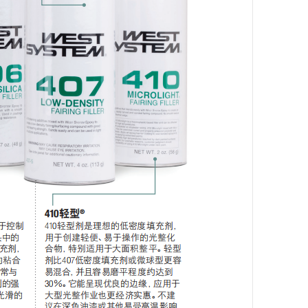
A200主要用做防尘降、增稠、防
流挂的助剂，具有改善粉末的性
质，提高流动性和抗结块性。
多功能油品小推车
树脂桶小车，方便实用