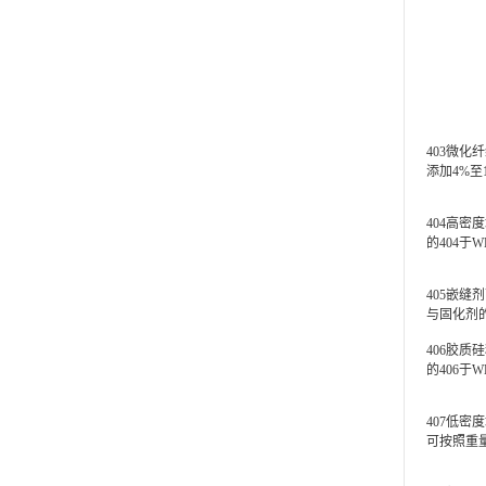
403微
添加4%至
404高
的404于
405嵌缝
与固化剂
406胶
的406于
407低
可按照重量