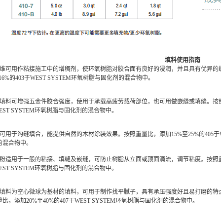
填料使用指南
化纤维可用作粘接施工中的增稠剂，使环氧树脂对胶合面有良好的浸润，并且具有优异的
16%的403于WEST SYSTEM环氧树脂与固化剂的混合物中。
密度填料可增强五金件胶合强度，使用于承载高疲劳载荷部位，也可用做嵌缝或填缝。按照
WEST SYSTEM环氧树脂与固化剂的混合物中。
剂可用于沟缝填合，能提供自然的木材涂装效果。按照重量比，添加15%至25%的405于WE
的混合物中。
质硅粉适用于一般的粘接、填缝及嵌缝，可防止树脂从立面或顶面滴流，调节粘度。按照重
WEST SYSTEM环氧树脂与固化剂的混合物中。
密度填料为空心微球为基材的填料，可用于制作找平腻子，具有承压强度好且易打磨的特
比，添加20%至40%的407于WEST SYSTEM环氧树脂与固化剂的混合物中。