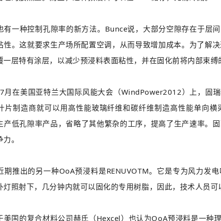
一种控制孔隙率的新方法。Bunce说，大部分空隙存在于层间
粘性。这就要求生产场所配置空调，从而导致增加成本。为了解决这一
覆一层特有涂层，以减少预浸料表面粘性，并在固化前将内部束缚
月在美国亚特兰大国际风能大会（WindPower2012）上，固瑞特推
叶片制造商就可以用高性能玻璃纤维和碳纤维制造高性能单向横
生产低孔隙率产品，省略了其他繁杂的工序，提高了生产速率。固
争力。
推出的另一种OoA预浸料是RENUVOTM。它是专为风力发
外灯照射下，几分钟内就可以固化的专用树脂，因此，技术人员可
的复合材料公司赫氏（Hexcel）也认为OoA预浸料是一种理想的技