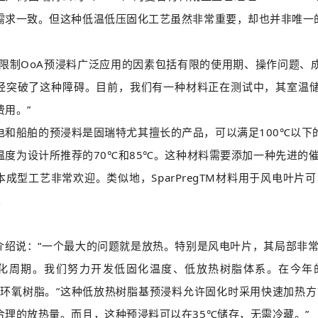
需求一致。但这种低温低压固化工艺虽然非常重要，却也并非唯一
制OoA预浸料广泛应用的因素包括有限的使用期、操作问题、成本
经突破了这种障碍。目前，我们有一种材料正在测试中，其室温储
费用。”
船舶的预浸料是固瑞特尤其擅长的产品，可以满足100℃以下的固
温度为设计所推荐的70℃和85℃。这种材料需要添加一种先进的
本成型工艺非常欢迎。类似地，SparPregTM材料用于风电叶
℃。
介绍说：“一个最大的问题就是放热。特别是风电叶片，其局部非
化周期。我们努力开发低固化温度、低放热树脂体系。在今年的J
ox改性环氧树脂。”这种低放热树脂基预浸料允许固化时采用快速加
合理的放热量。而且，这种预浸料可以在35℃储存，无需冷藏。”