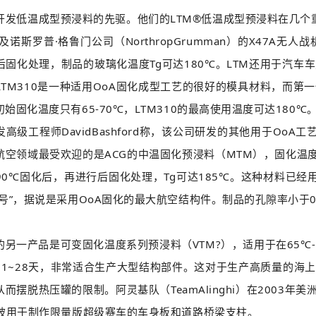
发低温成型预浸料的先驱。他们的LTM®低温成型预浸料在几个
34及诺斯罗普·格鲁门公司（NorthropGrumman）的X47A
后固化处理，制品的玻璃化温度Tg可达180℃。LTM还用于汽
品LTM310是一种适用OoA固化成型工艺的很好的模具材料，而
始固化温度只有65-70℃，LTM310的最高使用温度可达180℃
工程师DavidBashford称，该公司研发的其他用于OoA工
航空领域最受欢迎的是ACG的中温固化预浸料（MTM），固化温度
0℃固化后，再进行后固化处理，Tg可达185℃。这种材料已经用于维珍银
号”，据说是采用OoA固化的最大航空结构件。制品的孔隙率小于0
一产品是可变固化温度系列预浸料（VTM?），适用于在65℃-1
21~28天，非常适合生产大型结构部件。这对于生产高质量的海
而摆脱热压罐的限制。阿灵基队（TeamAlinghi）在2003年
也被用于制作限量版超级赛车的车身板和道路桥梁支柱。