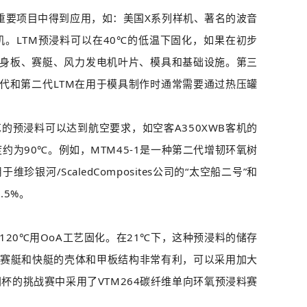
重要项目中得到应用，如：美国X系列样机、著名的波音
无人战机。LTM预浸料可以在40℃的低温下固化，如果在初步
车车身板、赛艇、风力发电机叶片、模具和基础设施。第三
第一代和第二代LTM在用于模具制作时通常需要通过热压罐
。
艺的预浸料可以达到航空要求，如空客A350XWB客机的
约为90℃。例如，MTM45-1是一种第二代增韧环氧树
河/ScaledComposites公司的“太空船二号”和
.5%。
20℃用OoA工艺固化。在21℃下，这种预浸料的储存
上赛艇和快艇的壳体和甲板结构非常有利，可以采用加大
美洲杯的挑战赛中采用了VTM264碳纤维单向环氧预浸料赛