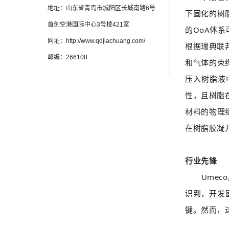
地址：山东省青岛市城阳区长城南路6号
下固化的树
首创空港国际中心3号楼421室
的OoA体
网址：http://www.qdjiachuang.com/
根据瑞典联
邮编：266108
和气体的束
压入树脂液
性，且树脂
材料的物理
在树脂胶凝
行业先锋
Umeco旗
识到，开发
键。然而，