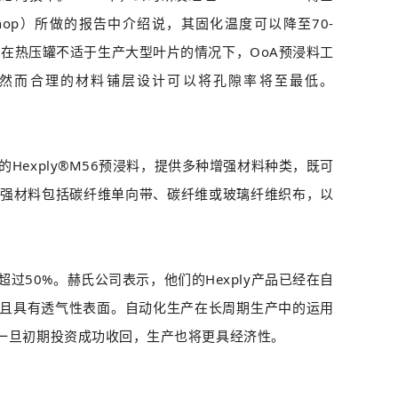
orkshop）所做的报告中介绍说，其固化温度可以降至70-
产。在热压罐不适于生产大型叶片的情况下，OoA预浸料工
然而合理的材料铺层设计可以将孔隙率将至最低。
exply®M56预浸料，提供多种增强材料种类，既可
增强材料包括碳纤维单向带、碳纤维或玻璃纤维织布，以
50%。赫氏公司表示，他们的Hexply产品已经在自
，并且具有透气性表面。自动化生产在长周期生产中的运用
一旦初期投资成功收回，生产也将更具经济性。