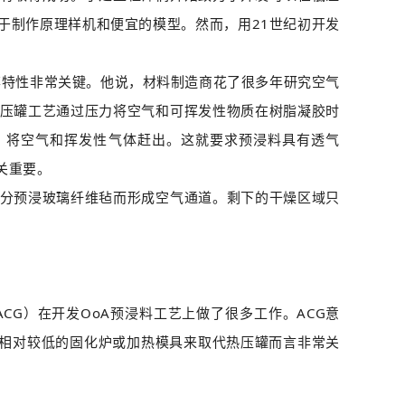
用于制作原理样机和便宜的模型。然而，用21世纪初开发
孔隙率特性非常关键。他说，材料制造商花了很多年研究空气
压罐工艺通过压力将空气和可挥发性物质在树脂凝胶时
）将空气和挥发性气体赶出。这就要求预浸料具有透气
关重要。
分预浸玻璃纤维毡而形成空气通道。剩下的干燥区域只
简称ACG）在开发OoA预浸料工艺上做了很多工作。ACG意
平相对较低的固化炉或加热模具来取代热压罐而言非常关