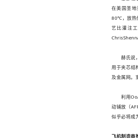
在美国圣地亚
80℃，放
艺比灌注工
ChrisS
赫氏说，O
用于夹芯结
及金属网。室
利用OoA
动铺放（A
似乎必将成
飞机制造商