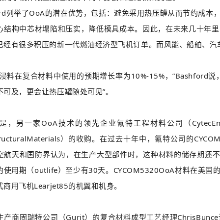
ord列举了OoA的潜在优势，包括：避免采用热压罐从而节约成
心结构中芯材塌陷和压实，降低模具成本。因此，在未来几十年里
已经有很多积压的新一代燃油经济型飞机订单。而风能、船舶、汽
在复合材料中使用的预期增长率为10%-15%，”Bashfor
不可及，更会让热压罐随处可见”。
一家OoA技术的领先企业氰特工程材料公司（CytecEnginee
StructuralMaterials）的收购。在过去十年中，氰特公司的
空航天和国防界认为，在生产大型部件时，这种材料的储存期还不够
使用期（outlife）至少有30天。CYCOM5320OoA材料
商用飞机Learjet85的机翼和机身。
固瑞特公司（Gurit）的复合材料成型工艺经理ChrisBun