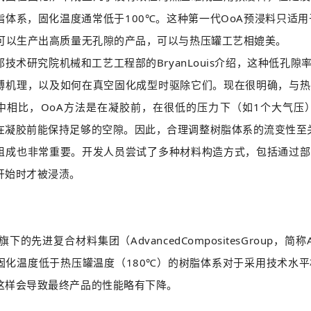
脂体系，固化温度通常低于100℃。这种第一代OoA预浸料只适
系可以生产出高质量无孔隙的产品，可以与热压罐工艺相媲美。
邦技术研究院机械和工艺工程部的BryanLouis介绍，这种低
缚机理，以及如何在真空固化成型时驱除它们。现在很明确，与热
中相比，OoA方法是在凝胶前，在很低的压力下（如1个大气压
在凝胶前能保持足够的空隙。因此，合理调整树脂体系的流变性至
组成也非常重要。开发人员尝试了多种材料构造方式，包括通过部
开始时才被浸渍。
下的先进复合材料集团（AdvancedCompositesGroup，
固化温度低于热压罐温度（180℃）的树脂体系对于采用技术水
这样会导致最终产品的性能略有下降。