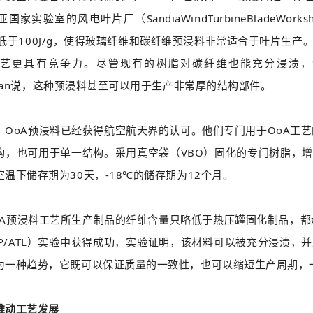
国家实验室的风电叶片厂（SandiaWindTurbineBladeW
热低于100J/g，使得玻璃纤维和碳纤维预浸料非常适合于叶片生
艺更具有竞争力。尽管现有的树脂对碳纤维也能充分浸渍，
hennan说，这种预浸料甚至可以用于生产非常厚的结构部件。
oA预浸料已经获得航空航天界的认可。他们专门用于OoA工艺的H
构，也可用于单一结构。采用真空袋（VBO）固化的专门树脂，
温下储存期为30天，-18℃的储存期为12个月。
预浸料工艺所生产制品的纤维含量只略低于热压罐固化制品，都超过
FP/ATL）实验中获得成功，实验证明，该材料可以被充分浸渍
为一种趋势，它既可以保证质量的一致性，也可以缩短生产周期，
推动工艺发展