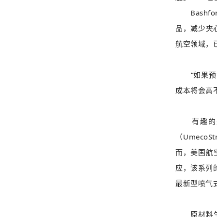
Bashf
品，减少夹
航空领域，
“如果预浸料
成本将会高
有趣的是，另
（Umeco
而，美国航
应，该系列的
最新型喷气式
原材料生产商