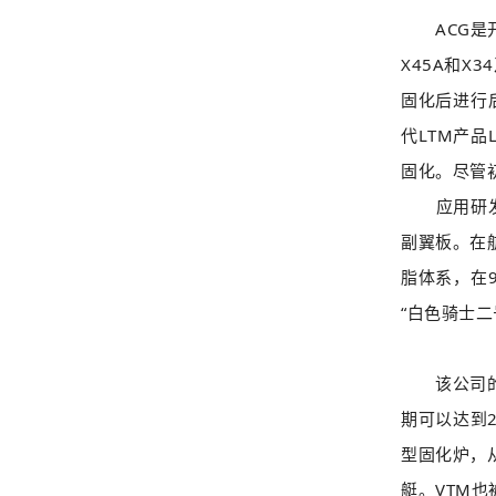
ACG是开
X45A和X
固化后进行
代LTM产
固化。尽管初
应用研发高级
副翼板。在
脂体系，在9
“白色骑士二
该公司的另
期可以达到
型固化炉，从
艇。VTM